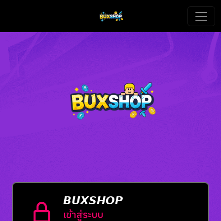
𝘽𝙐𝙓𝙎𝙃𝙊𝙋
เข้าสู่ระบบ