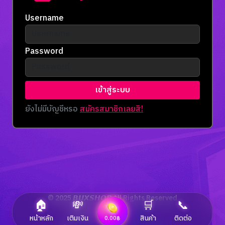
Username
Password
เข้าสู่ระบบ
ยังไม่มีบัญชีหรอ
สมัครสมาชิกเลยสิ!
© 2025 𝘽𝙐𝙓𝙎𝙃𝙊𝙋 All Rights Reserved
🏠
💸
🛒
📞
Made by
BUXSHOP
หน้าหลัก
เติมเงิน
สินค้า
ติดต่อ
0.00฿