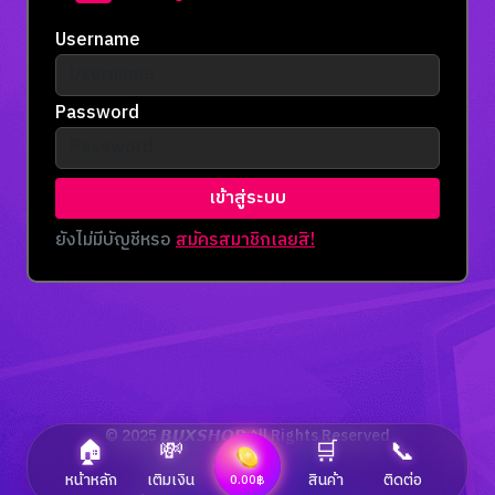
Username
Password
เข้าสู่ระบบ
ยังไม่มีบัญชีหรอ
สมัครสมาชิกเลยสิ!
© 2025 𝘽𝙐𝙓𝙎𝙃𝙊𝙋 All Rights Reserved
🏠
💸
🛒
📞
Made by
BUXSHOP
หน้าหลัก
เติมเงิน
สินค้า
ติดต่อ
0.00฿