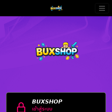
𝘽𝙐𝙓𝙎𝙃𝙊𝙋
เข้าสู่ระบบ